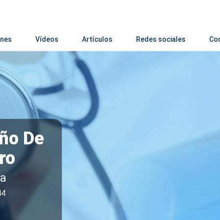
nes
Vídeos
Artículos
Redes sociales
Co
iño De
ro
ta
44