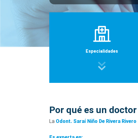
Especialidades
Por qué es un doctor
La
Odont. Saraí Niño De Rivera Rivero
Es experta en: