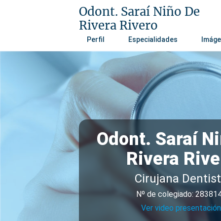
Odont. Saraí Niño De
Rivera Rivero
Perfil
Especialidades
Imáge
Odont. Saraí N
Rivera Rive
Cirujana Dentis
Nº de colegiado: 28381
Ver video presentación